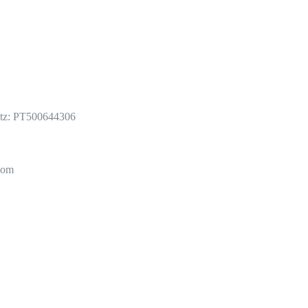
etz: PT500644306
com