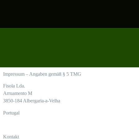
Impressum
– Angaben gemäß § 5 TMG
Fisola Lda.
Arruamento M
3850-184 Albergaria-a-Velha
Portugal
Kontakt